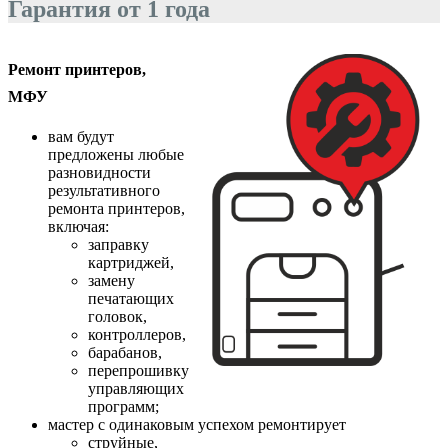
Гарантия от 1 года
Ремонт принтеров,
МФУ
вам будут
предложены любые
разновидности
результативного
ремонта принтеров,
включая:
заправку
картриджей,
замену
печатающих
головок,
контроллеров,
барабанов,
перепрошивку
управляющих
программ;
мастер с одинаковым успехом ремонтирует
струйные,