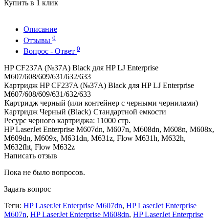
Купить в 1 клик
Описание
0
Отзывы
0
Вопрос - Ответ
HP CF237A (№37A) Black для HP LJ Enterprise
M607/608/609/631/632/633
Картридж HP CF237A (№37A) Black для HP LJ Enterprise
M607/608/609/631/632/633
Картридж черный (или контейнер с черными чернилами)
Картридж Черный (Black)
Стандартной емкости
Ресурс черного картриджа: 11000 стр.
HP LaserJet Enterprise M607dn, M607n, M608dn, M608n, M608x,
M609dn, M609x, M631dn, M631z, Flow M631h, M632h,
M632fht, Flow M632z
Написать отзыв
Пока не было вопросов.
Задать вопрос
Теги:
HP LaserJet Enterprise M607dn
,
HP LaserJet Enterprise
M607n
,
HP LaserJet Enterprise M608dn
,
HP LaserJet Enterprise