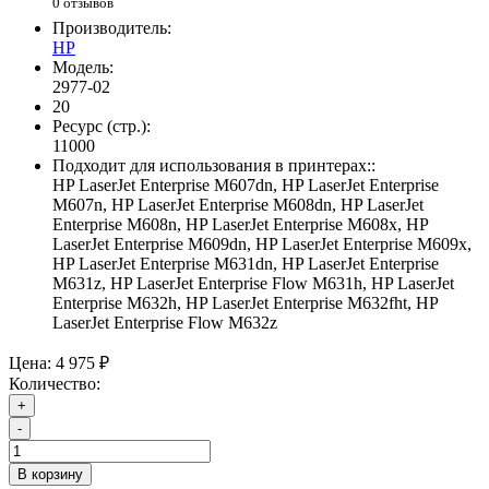
0 отзывов
Производитель:
HP
Модель:
2977-02
20
Ресурс (стр.):
11000
Подходит для использования в принтерах::
HP LaserJet Enterprise M607dn, HP LaserJet Enterprise
M607n, HP LaserJet Enterprise M608dn, HP LaserJet
Enterprise M608n, HP LaserJet Enterprise M608x, HP
LaserJet Enterprise M609dn, HP LaserJet Enterprise M609x,
HP LaserJet Enterprise M631dn, HP LaserJet Enterprise
M631z, HP LaserJet Enterprise Flow M631h, HP LaserJet
Enterprise M632h, HP LaserJet Enterprise M632fht, HP
LaserJet Enterprise Flow M632z
Цена:
4 975 ₽
Количество:
+
-
В корзину