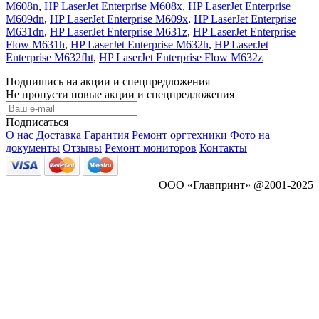
M608n
,
HP LaserJet Enterprise M608x
,
HP LaserJet Enterprise
M609dn
,
HP LaserJet Enterprise M609x
,
HP LaserJet Enterprise
M631dn
,
HP LaserJet Enterprise M631z
,
HP LaserJet Enterprise
Flow M631h
,
HP LaserJet Enterprise M632h
,
HP LaserJet
Enterprise M632fht
,
HP LaserJet Enterprise Flow M632z
Подпишись на акции и спецпредложения
Не пропусти новые акции и спецпредложения
Подписаться
О нас
Доставка
Гарантия
Ремонт оргтехники
Фото на
документы
Отзывы
Ремонт мониторов
Контакты
ООО «Главпринт» @2001-2025